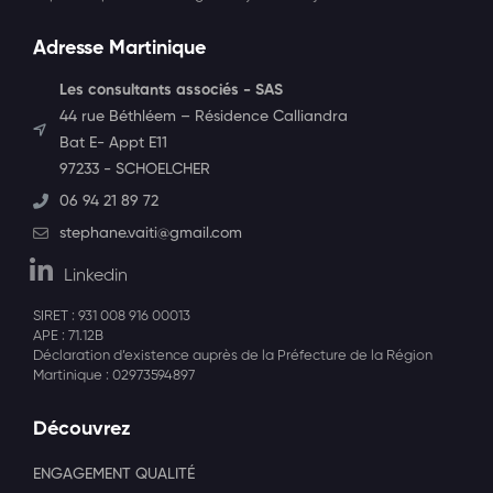
Adresse Martinique
Les consultants associés - SAS
44 rue Béthléem – Résidence Calliandra
Bat E- Appt E11
97233 - SCHOELCHER
06 94 21 89 72
stephane.vaiti@gmail.com
Linkedin
SIRET : 931 008 916 00013
APE : 71.12B
Déclaration d’existence auprès de la Préfecture de la Région
Martinique : 02973594897
Découvrez
ENGAGEMENT QUALITÉ