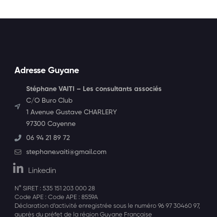
Adresse Guyane
Stéphane VAITI – Les consultants associés
C/O Buro Club
1 Avenue Gustave CHARLERY
97300 Cayenne
06 94 21 89 72
stephane.vaiti@gmail.com
Linkedin
N° SIRET : 535 151 203 000 28
Code APE : Code APE : 8559A
Déclaration d’activité enregistrée sous le numéro 96 97 30460 97,
auprès du préfet de la région Guyane Française